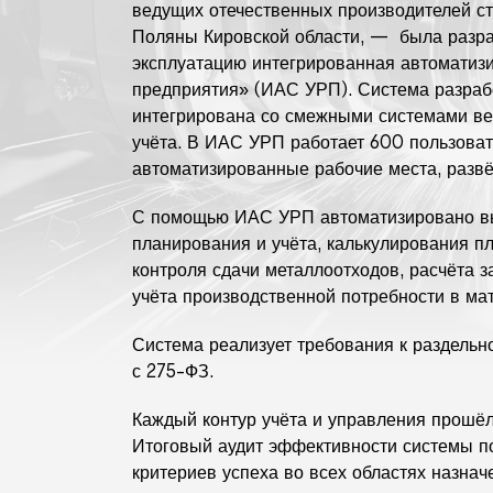
ведущих отечественных производителей ст
Поляны Кировской области, — была разр
эксплуатацию интегрированная автоматиз
предприятия» (ИАС УРП). Система разраб
интегрирована со смежными системами в
учёта. В ИАС УРП работает 600 пользоват
автоматизированные рабочие места, развё
С помощью ИАС УРП автоматизировано вы
планирования и учёта, калькулирования пл
контроля сдачи металлоотходов, расчёта 
учёта производственной потребности в ма
Система реализует требования к раздельно
с 275-ФЗ.
Каждый контур учёта и управления прошё
Итоговый аудит эффективности системы п
критериев успеха во всех областях назнач