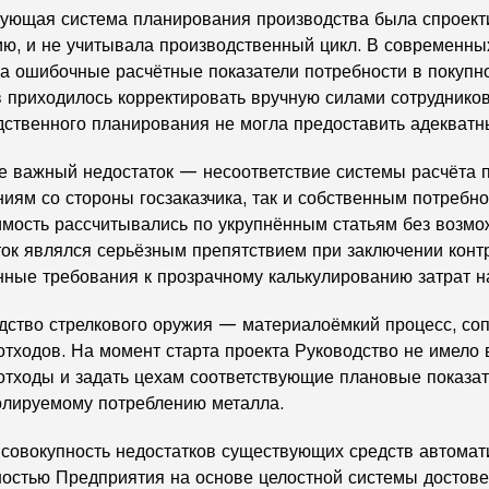
ующая система планирования производства была спроектир
ию, и не учитывала производственный цикл. В современн
а ошибочные расчётные показатели потребности в покупн
в приходилось корректировать вручную силами сотруднико
дственного планирования не могла предоставить адекватн
е важный недостаток — несоответствие системы расчёта п
иям со стороны госзаказчика, так и собственным потребн
имость рассчитывались по укрупнённым статьям без возмо
ток являлся серьёзным препятствием при заключении конт
ные требования к прозрачному калькулированию затрат н
дство стрелкового оружия — материалоёмкий процесс, с
отходов. На момент старта проекта Руководство не имело
отходы и задать цехам соответствующие плановые показат
олируемому потреблению металла.
 совокупность недостатков существующих средств автомат
ностью Предприятия на основе целостной системы достове