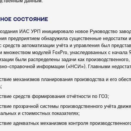
дственным данным.
ное состояние
создания ИАС УРП инициировало новое Руководство завода
ния предприятием обнаружила существенные недостатки и
с средств автоматизации учёта и управления был предста
и множеством модулей FoxPro, унаследованных с начала 9
зации были распределены задачи как производственного, 
вно-справочной информации («НСИ»). Главными недостат
тствие механизмов планирования производства и его обес
;
тствие средств формирования отчётности по ГОЗ;
тствие прозрачной системы производственного учёта движ
ральных и стоимостных показателях;
тствие адекватных механизмов контроля производственног