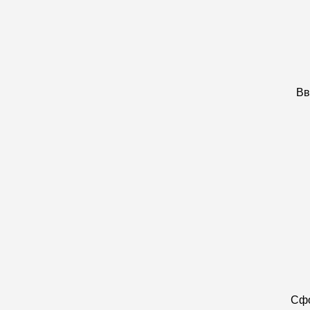
Вв
Сфо