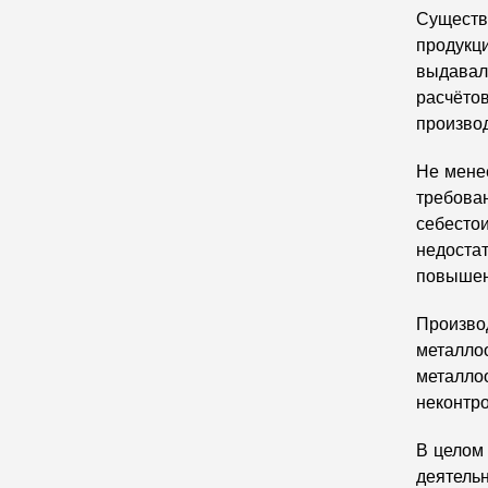
Существ
продукц
выдавал
расчёто
произво
Не мене
требован
себесто
недоста
повышен
Произво
металло
металло
неконтр
В целом
деятель