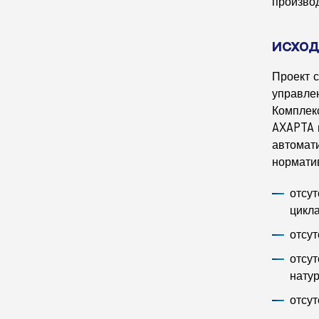
произво
Исход
Проект 
управле
Комплек
AXAPTA 
автомати
нормати
отсу
цикла
отсу
отсу
нату
отсу