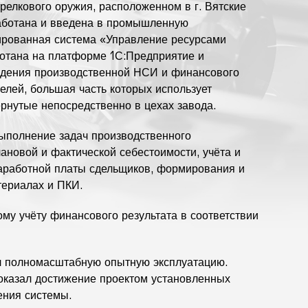
релкового оружия, расположенном в г. Вятские
аботана и введена в промышленную
ированная система «Управление ресурсами
отана на платформе 1С:Предприятие и
едения производственной НСИ и финансового
елей, большая часть которых использует
рнутые непосредственно в цехах завода.
полнение задач производственного
ановой и фактической себестоимости, учёта и
заработной платы сдельщиков, формирования и
териалах и ПКИ.
му учёту финансового результата в соответствии
л полномасштабную опытную эксплуатацию.
оказал достижение проектом установленных
ения системы.